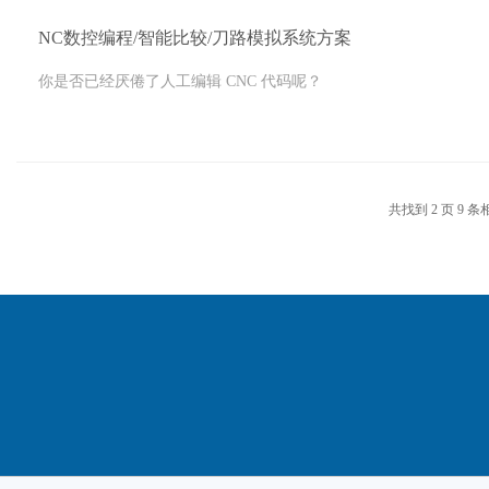
NC数控编程/智能比较/刀路模拟系统方案
你是否已经厌倦了人工编辑 CNC 代码呢？
共找到
2
页
9
条